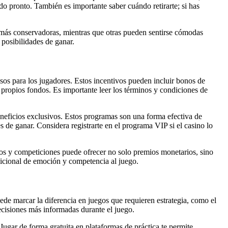
do pronto. También es importante saber cuándo retirarte; si has
as más conservadoras, mientras que otras pueden sentirse cómodas
 posibilidades de ganar.
os para los jugadores. Estos incentivos pueden incluir bonos de
 propios fondos. Es importante leer los términos y condiciones de
eficios exclusivos. Estos programas son una forma efectiva de
de ganar. Considera registrarte en el programa VIP si el casino lo
rneos y competiciones puede ofrecer no solo premios monetarios, sino
dicional de emoción y competencia al juego.
ede marcar la diferencia en juegos que requieren estrategia, como el
ecisiones más informadas durante el juego.
Jugar de forma gratuita en plataformas de práctica te permite