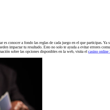
r es conocer a fondo las reglas de cada juego en el que participas. Ya 
eden impactar tu resultado. Esto no solo te ayuda a evitar errores comu
mación sobre las opciones disponibles en la web, visita el
casino online