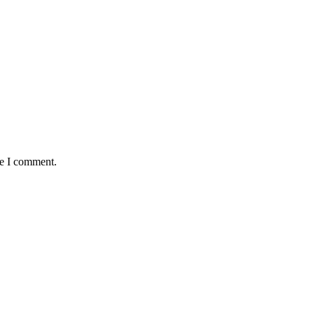
me I comment.