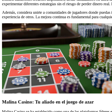
experimentar diferentes estrategias sin el riesgo de perder dinero real
Además, considera unirte a comunidades de jugadores donde puedas inte
experiencia de otros. La mejora continua es fundamental para cualquier 
Malina Casino: Tu aliado en el juego de azar
Malina Casino se ha establecido como una de las plataformas líderes e