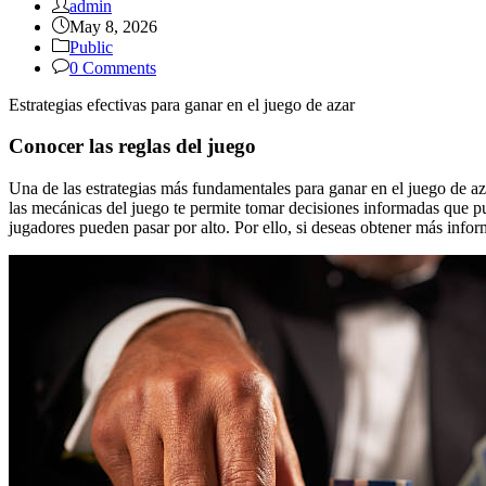
Post
admin
author:
Post
May 8, 2026
published:
Post
Public
category:
Post
0 Comments
comments:
Estrategias efectivas para ganar en el juego de azar
Conocer las reglas del juego
Una de las estrategias más fundamentales para ganar en el juego de aza
las mecánicas del juego te permite tomar decisiones informadas que pu
jugadores pueden pasar por alto. Por ello, si deseas obtener más infor