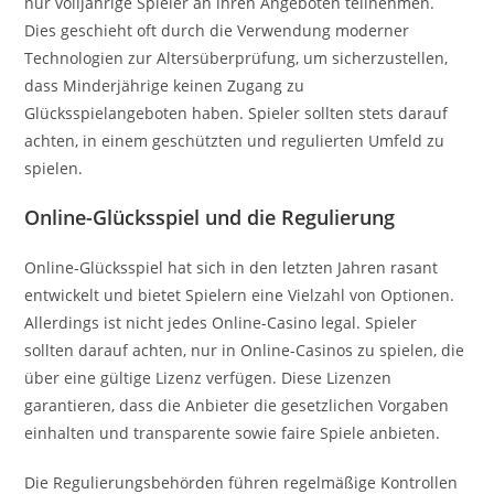
nur volljährige Spieler an ihren Angeboten teilnehmen.
Dies geschieht oft durch die Verwendung moderner
Technologien zur Altersüberprüfung, um sicherzustellen,
dass Minderjährige keinen Zugang zu
Glücksspielangeboten haben. Spieler sollten stets darauf
achten, in einem geschützten und regulierten Umfeld zu
spielen.
Online-Glücksspiel und die Regulierung
Online-Glücksspiel hat sich in den letzten Jahren rasant
entwickelt und bietet Spielern eine Vielzahl von Optionen.
Allerdings ist nicht jedes Online-Casino legal. Spieler
sollten darauf achten, nur in Online-Casinos zu spielen, die
über eine gültige Lizenz verfügen. Diese Lizenzen
garantieren, dass die Anbieter die gesetzlichen Vorgaben
einhalten und transparente sowie faire Spiele anbieten.
Die Regulierungsbehörden führen regelmäßige Kontrollen