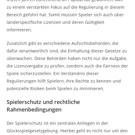
zu einem verstärkten Fokus auf die Regulierung in diesem
Bereich geführt hat. Somit müssen Spieler sich auch über
länderspezifische Lizenzen und deren Gültigkeit
informieren.
Zusätzlich gibt es verschiedene Aufsichtsbehörden, die
dafür verantwortlich sind, die Einhaltung dieser Gesetze zu
überwachen. Diese Behörden haben nicht nur die Aufgabe,
die Lizenzvergabe zu prüfen, sondern auch die Fairness der
Spiele sicherzustellen. Ein Verständnis dieser
Regulierungen hilft Spielern, ihre Rechte zu kennen und
potenzielle Risiken beim Spielen zu minimieren.
Spielerschutz und rechtliche
Rahmenbedingungen
Der Spielerschutz ist ein zentrales Anliegen in der
Glücksspielgesetzgebung. Hierbei geht es nicht nur um den