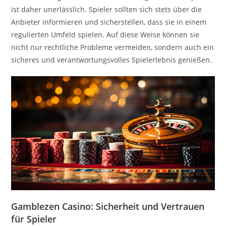
ist daher unerlässlich. Spieler sollten sich stets über die
Anbieter informieren und sicherstellen, dass sie in einem
regulierten Umfeld spielen. Auf diese Weise können sie
nicht nur rechtliche Probleme vermeiden, sondern auch ein
sicheres und verantwortungsvolles Spielerlebnis genießen.
Gamblezen Casino: Sicherheit und Vertrauen
für Spieler