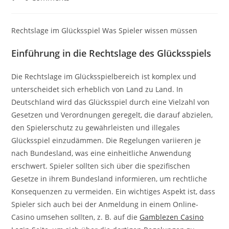
comments:
Rechtslage im Glücksspiel Was Spieler wissen müssen
Einführung in die Rechtslage des Glücksspiels
Die Rechtslage im Glücksspielbereich ist komplex und
unterscheidet sich erheblich von Land zu Land. In
Deutschland wird das Glücksspiel durch eine Vielzahl von
Gesetzen und Verordnungen geregelt, die darauf abzielen,
den Spielerschutz zu gewährleisten und illegales
Glücksspiel einzudämmen. Die Regelungen variieren je
nach Bundesland, was eine einheitliche Anwendung
erschwert. Spieler sollten sich über die spezifischen
Gesetze in ihrem Bundesland informieren, um rechtliche
Konsequenzen zu vermeiden. Ein wichtiges Aspekt ist, dass
Spieler sich auch bei der Anmeldung in einem Online-
Casino umsehen sollten, z. B. auf die
Gamblezen Casino