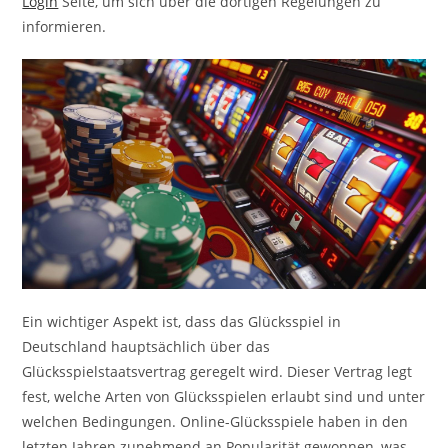
Login
Seite, um sich über die dortigen Regelungen zu
informieren.
Ein wichtiger Aspekt ist, dass das Glücksspiel in
Deutschland hauptsächlich über das
Glücksspielstaatsvertrag geregelt wird. Dieser Vertrag legt
fest, welche Arten von Glücksspielen erlaubt sind und unter
welchen Bedingungen. Online-Glücksspiele haben in den
letzten Jahren zunehmend an Popularität gewonnen, was