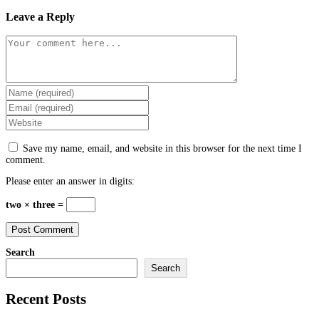
Leave a Reply
Comment
Enter
your
Enter
name
your
Enter
or
email
your
username
address
website
to
Save my name, email, and website in this browser for the next time I
to
URL
comment
comment.
comment
(optional)
Please enter an answer in digits:
two × three =
Search
Search
Recent Posts