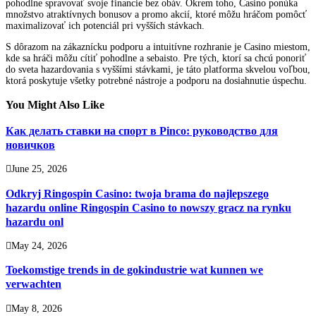
pohodlne spravovať svoje financie bez obáv. Okrem toho, Casino ponúka
množstvo atraktívnych bonusov a promo akcií, ktoré môžu hráčom pomôcť
maximalizovať ich potenciál pri vyšších stávkach.
S dôrazom na zákaznícku podporu a intuitívne rozhranie je Casino miestom,
kde sa hráči môžu cítiť pohodlne a sebaisto. Pre tých, ktorí sa chcú ponoriť
do sveta hazardovania s vyššími stávkami, je táto platforma skvelou voľbou,
ktorá poskytuje všetky potrebné nástroje a podporu na dosiahnutie úspechu.
You Might Also Like
Как делать ставки на спорт в Pinco: руководство для
новичков
June 25, 2026
Odkryj Ringospin Casino: twoja brama do najlepszego
hazardu online Ringospin Casino to nowszy gracz na rynku
hazardu onl
May 24, 2026
Toekomstige trends in de gokindustrie wat kunnen we
verwachten
May 8, 2026