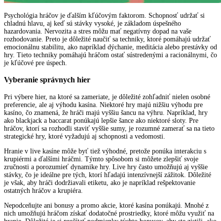
Psychológia hráčov je ďalším kľúčovým faktorom. Schopnosť udržať si
chladnú hlavu, aj keď sú stávky vysoké, je základom úspešného
hazardovania. Nervozita a stres môžu mať negatívny dopad na vaše
rozhodovanie. Preto je dôležité naučiť sa techniky, ktoré pomáhajú udržať
emocionálnu stabilitu, ako napríklad dýchanie, meditácia alebo prestávky od
hry. Tieto techniky pomáhajú hráčom ostať sústredenými a racionálnymi, čo
je kľúčové pre úspech.
Vyberanie správnych hier
Pri výbere hier, na ktoré sa zameriate, je dôležité zohľadniť nielen osobné
preferencie, ale aj výhodu kasína. Niektoré hry majú nižšiu výhodu pre
kasíno, čo znamená, že hráči majú vyššiu šancu na výhru. Napríklad, hry
ako blackjack a baccarat ponúkajú lepšie šance ako niektoré sloty. Pre
hráčov, ktorí sa rozhodli staviť vyššie sumy, je rozumné zamerať sa na tieto
strategické hry, ktoré vyžadujú aj schopnosti a vedomosti.
Hranie v live kasíne môže byť tiež výhodné, pretože ponúka interakciu s
krupiérmi a ďalšími hráčmi. Týmto spôsobom si môžete zlepšiť svoje
zručnosti a porozumieť dynamike hry. Live hry často umožňujú aj vyššie
stávky, čo je ideálne pre tých, ktorí hľadajú intenzívnejší zážitok. Dôležité
je však, aby hráči dodržiavali etiketu, ako je napríklad rešpektovanie
ostatných hráčov a krupiéra.
Nepodceňujte ani bonusy a promo akcie, ktoré kasína ponúkajú. Mnohé z
nich umožňujú hráčom získať dodatočné prostriedky, ktoré môžu využiť na