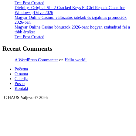
Test Post Created
Divinity: Original Sin 2 Cracked Keys FitGirl Repack Clean for
Windows gDrive 2026
Magyar Online Casino: változatos játékok és izgalmas promóciók
2026-ban
Magyar Online Casino bónuszok 2026-ban: hogyan szabadítsd fel a
több értéket
Test Post Created
Recent Comments
A WordPress Commenter
on
Hello world!
Početna
O nama
Galerija
Posao
Kontakt
IC HAUS Valjevo © 2026
ZOBO NET MEDIA